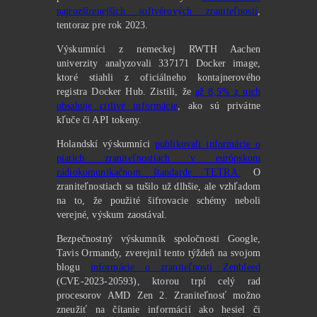
najrozšírenejších softvérových zraniteľností
,
tentoraz pre rok 2023.
Výskumníci z nemeckej RWTH Aachen
univerzity analyzovali 337171 Docker image,
ktoré stiahli z oficiálneho kontajnerového
registra Docker Hub. Zistili, že
až 8,5% z nich
obsahuje citlivé informácie
, ako sú privátne
kľuče či API tokeny.
Holandskí výskumníci
publikovali informácie o
piatich zraniteľnostiach v európskom
rádiokomunikačnom štandarde TETRA.
O
zraniteľnostiach sa tušilo už dlhšie, ale vzhľadom
na to, že použité šifrovacie schémy neboli
verejné, výskum zaostával.
Bezpečnostný výskumník spoločnosti Google,
Tavis Ormandy, zverejnil tento týždeň na svojom
blogu
informácie o zraniteľnosti Zenbleed
(CVE-2023-20593), ktorou trpí celý rad
procesorov AMD Zen 2. Zraniteľnosť možno
zneužiť na čítanie informácií ako hesiel či