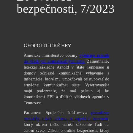
bezpečnosti, 7/2023
GEOPOLITICKÉ HRY
Americké ministerstvo obrany
vyšetruje prienik
do vládnych komunikačných sietí.
Zamestnanec
leteckej základne Arnold v štáte Tennessee si
domov odniesol komunikačné vybavenie a
informácie, ktoré mu umožňovali pristupovať do
armádnej komunikačnej siete. Vyšetrovatelia
majú podozrenie, že mal prístup aj ku
komunikácii FBI a ďalších vládnych agentúr v
Tennessee.
Parlament Spojeného kráľovstva
presadzuje
rozsiahly návrh zákona o regulácii internetu
,
ktorý okrem iného naruší súkromie ľudí na
celom svete. Zákon o online bezpečnosti, ktorý