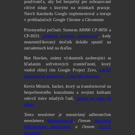
používateľa, aby bol bezpečný pre zobrazované
citlivé údaje s ktorými na stránkach pracuje.
Návrh štandardu Google implementoval a testuje
v prehliadačoch Google Chrome a Chromium.
Priemyselné počítače Siemens A8000 CP-8050 a
CP-8031
obsahujú kritickú zraniteľnosť
, kedy
neautentifikovaný útočník dokáže spustiť na
zariadeniach kód na diaľku.
Ben Hawkes, známy výskumník zaoberajúci sa
hľadaním softvérových zraniteľností, ktorý
viedol elitný tím Google Project Zero,
založil
konzultačnú spoločnosť s názvom Isosceles.
Kevin Mitnick, hacker, ktorý sa transformoval na
bezpečnostného konzultanta a svojimi knihami
oslovil tisíce mladých ľudí,
zomrel vo veku 59
rokov.
Tento newsletter je rozosielaný odberateľom
newsletteru
kratkespravy.sk
, členom
Asociácie
kybernetickej bezpečnosti
a členom
ISACA
Slovensko
.