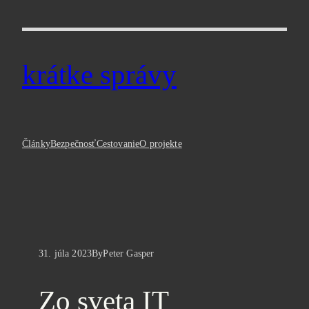
Prejsť
na
obsah
krátke správy
Články
Bezpečnosť
Cestovanie
O projekte
31. júla 2023
Peter Gasper
By
Zo sveta IT