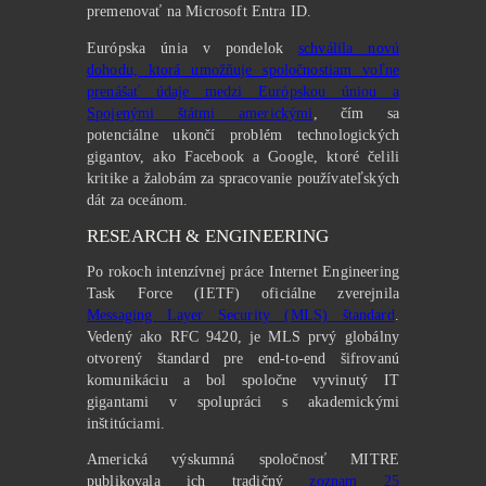
premenovať na Microsoft Entra ID.
Európska únia v pondelok
schválila novú
dohodu, ktorá umožňuje spoločnostiam voľne
prenášať údaje medzi Európskou úniou a
Spojenými štátmi americkými
, čím sa
potenciálne ukončí problém technologických
gigantov, ako Facebook a Google, ktoré čelili
kritike a žalobám za spracovanie používateľských
dát za oceánom.
RESEARCH & ENGINEERING
Po rokoch intenzívnej práce Internet Engineering
Task Force (IETF) oficiálne zverejnila
Messaging Layer Security (MLS) štandard
.
Vedený ako RFC 9420, je MLS prvý globálny
otvorený štandard pre end-to-end šifrovanú
komunikáciu a bol spoločne vyvinutý IT
gigantami v spolupráci s akademickými
inštitúciami.
Americká výskumná spoločnosť MITRE
publikovala ich tradičný
zoznam 25