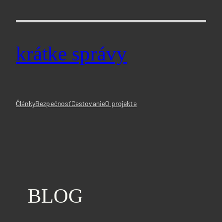
Prejsť
na
obsah
krátke správy
Články
Bezpečnosť
Cestovanie
O projekte
BLOG