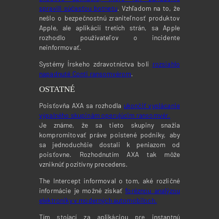
spravili súčasťou botnetu
. Vzhľadom na to, že
nešlo o bezpečnostnú zraniteľnosť produktov
Apple, ale aplikácií tretích strán, sa Apple
rozhodlo používateľov o incidente
neinformovať.
Systémy Írskeho zdravotníctva boli
rozsiahlo
napadnuté Conti ransomvérom
.
OSTATNÉ
Poisťovňa AXA sa rozhodla
ukončiť vyplácanie
výpalného skupinám operujúcim ransomvér.
Je známe, že sa tieto skupiny snažia
kompromitovať práve poistené podniky, aby
sa jednoduchšie dostali k peniazom od
poisťovne. Rozhodnutím AXA tak môže
vzniknúť pozitívny precedens.
The Intercept informoval o tom, aké rozličné
informácie je možné získať
foréznou analýzou
elektroniky v moderných automobiloch.
Tím stojací za aplikáciou pre instantnú