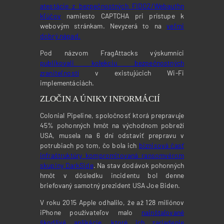
atestácie z bezpečnostných FIDO2/Webauthn
kľúčov
namiesto CAPTCHA pri prístupe k
webovým stránkam. Nevyzerá to na
veľmi
dobrý nápad.
Pod názvom FragAttacks výskumníci
publikovali kolekciu bezpečnostných
zraniteľností
v existujúcich Wi-Fi
implementáciách.
ZLOČIN A ÚNIKY INFORMÁCIÍ
Colonial Pipeline, spoločnosť ktorá prepravuje
45% pohonných hmôt na východnom pobreží
USA, musela na 6 dní odstaviť prepravu v
potrubiach po tom, čo bola ich
biznisová časť
infraštruktúry kompromitovaná ransomvérom
skupiny DarkSide
. Na stav dodávok pohonných
hmôt v dôsledku incidentu bol denne
briefovaný samotný prezident USA Joe Biden.
V roku 2015 Apple odhalilo, že až 128 miliónov
iPhone používateľov malo
nainštalované
škodlivé aplikácie, ktoré ich zariadenie