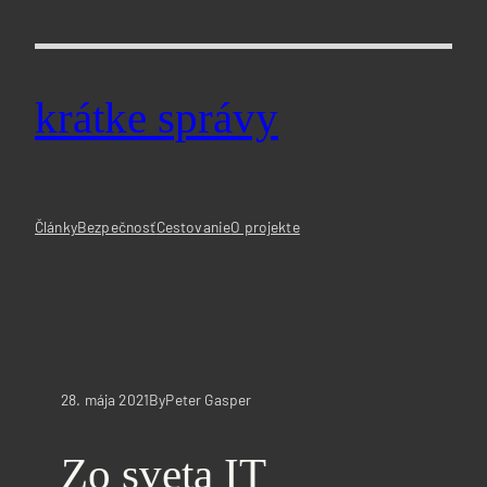
Prejsť
na
obsah
krátke správy
Články
Bezpečnosť
Cestovanie
O projekte
28. mája 2021
Peter Gasper
By
Zo sveta IT