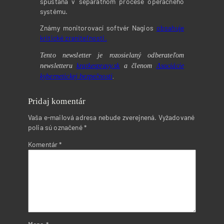
spúšťaná v separátnom procese operačného
systému.
Známy monitorovací softvér Nagios
obsahuje
kritické zraniteľnosti.
Tento newsletter je rozosielaný odberateľom
newsletteru
kratkespravy.sk
a členom
Asociácie
kybernetickej bezpečnosti
.
Pridaj komentár
Vaša e-mailová adresa nebude zverejnená.
Vyžadované
polia sú označené
*
Komentár
*