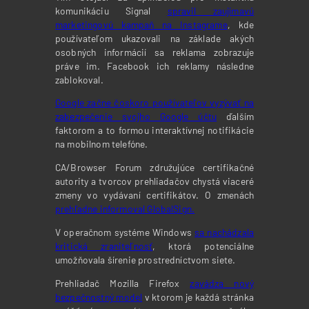
komunikáciu Signal
spravil zaujímavú
marketingovú kampaň na Instagrame
, kde
používateľom ukazovali na základe akých
osobných informácií sa reklama zobrazuje
práve im. Facebook ich reklamy následne
zablokoval.
Google začne čoskoro používateľov vyzývať na
zabezpečenie svojho Google účtu
ďalším
faktorom a to formou interaktívnej notifikácie
na mobilnom telefóne.
CA/Browser Forum združujúce certifikačné
autority a tvorcov prehliadačov chystá viaceré
zmeny vo vydávaní certifikátov. O zmenách
prehľadne informoval GlobalSign.
V operačnom systéme Windows
sa nachádzala
kritická zraniteľnosť
, ktorá potenciálne
umožňovala šírenie prostredníctvom siete.
Prehliadač Mozilla Firefox
zavádza nový
bezpečnostný model
v ktorom je každá stránka