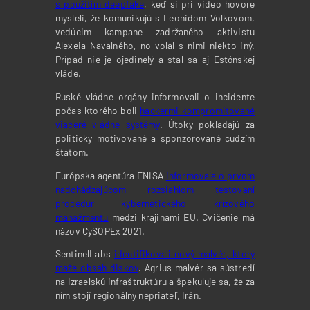
s použitím deepfake
, keď si pri video hovore
mysleli, že komunikujú s Leonidom Volkovom,
vedúcim kampane zadržaného aktivistu
Alexeia Navalného, no volal s nimi niekto iný.
Prípad nie je ojedinelý a stal sa aj Estónskej
vláde.
Ruské vládne orgány informovali o incidente
počas ktorého boli
hackermi kompromitované
viaceré vládne systémy
. Útoky pokladajú za
politicky motivované a sponzorované cudzím
štátom.
Európska agentúra ENISA
informovala o prvom
nadchádzajúcom rozsiahlom testovaní
procedúr kybernetického krízového
manažmentu
medzi krajinami EU. Cvičenie má
názov CySOPEx 2021.
SentinelLabs
identifikovali nový malvér, ktorý
maže obsah diskov
. Agrius malvér sa sústredí
na Izraelskú infraštruktúru a špekuluje sa, že za
ním stojí regionálny nepriateľ, Irán.