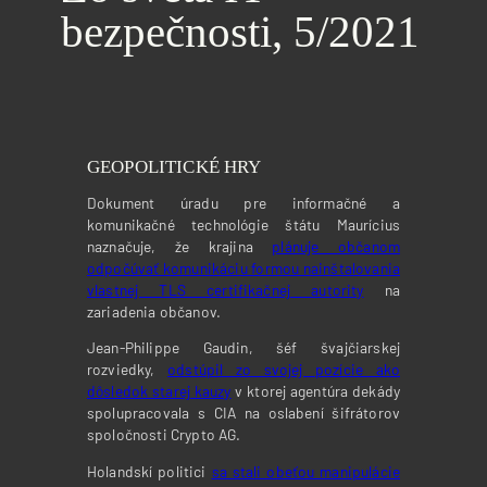
bezpečnosti, 5/2021
GEOPOLITICKÉ HRY
Dokument úradu pre informačné a
komunikačné technológie štátu Maurícius
naznačuje, že krajina
plánuje občanom
odpočúvať komunikáciu formou nainštalovania
vlastnej TLS certifikačnej autority
na
zariadenia občanov.
Jean-Philippe Gaudin, šéf švajčiarskej
rozviedky,
odstúpil zo svojej pozície ako
dôsledok starej kauzy
v ktorej agentúra dekády
spolupracovala s CIA na oslabení šifrátorov
spoločnosti Crypto AG.
Holandskí politici
sa stali obeťou manipulácie