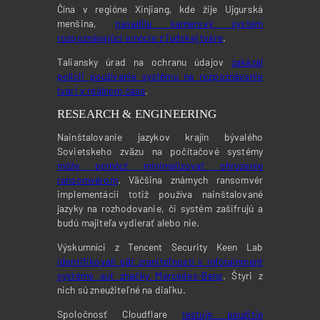
Čína v regióne Xinjiang, kde žije Ujgurská
menšina,
nasadila kamerový systém
rozpoznávajúci emócie z ľudskej tváre
.
Taliansky úrad na ochranu údajov
zakázal
polícii používanie systému na rozpoznávanie
tvári v reálnom čase
.
RESEARCH & ENGINEERING
Nainštalovanie jazykov krajín bývalého
Sovietskeho zväzu na počítačové systémy
môže pomôcť minimalizovať ohrozenie
ransomvérom
. Väčšina známych ransomvér
implementácií totiž používa nainštalované
jazyky na rozhodovanie, či systém zašifrujú a
budú majiteľa vydierať alebo nie.
Výskumníci z Tencent Security Keen Lab
identifikovali päť zraniteľností v infotainment
systéme aut značky Mercedes-Benz
. Štyri z
nich sú zneužiteľné na diaľku.
Spoločnosť Cloudflare
testuje použitie