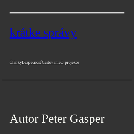
Prejsť
na
obsah
krátke správy
Články
Bezpečnosť
Cestovanie
O projekte
Autor
Peter Gasper