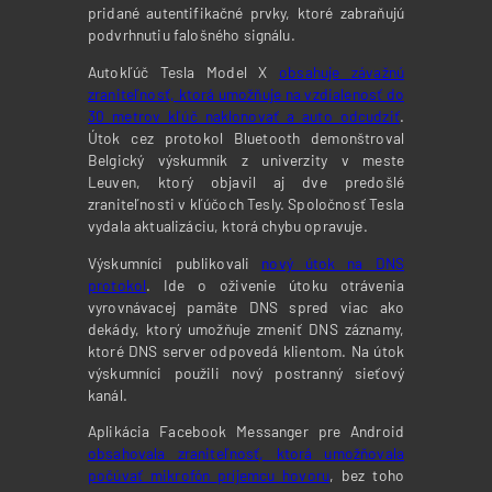
pridané autentifikačné prvky, ktoré zabraňujú
podvrhnutiu falošného signálu.
Autokľúč Tesla Model X
obsahuje závažnú
zraniteľnosť, ktorá umožňuje na vzdialenosť do
30 metrov kľúč naklonovať a auto odcudziť
.
Útok cez protokol Bluetooth demonštroval
Belgický výskumník z univerzity v meste
Leuven, ktorý objavil aj dve predošlé
zraniteľnosti v kľúčoch Tesly. Spoločnosť Tesla
vydala aktualizáciu, ktorá chybu opravuje.
Výskumníci publikovali
nový útok na DNS
protokol
. Ide o oživenie útoku otrávenia
vyrovnávacej pamäte DNS spred viac ako
dekády, ktorý umožňuje zmeniť DNS záznamy,
ktoré DNS server odpovedá klientom. Na útok
výskumníci použili nový postranný sieťový
kanál.
Aplikácia Facebook Messanger pre Android
obsahovala zraniteľnosť, ktorá umožňovala
počúvať mikrofón príjemcu hovoru
, bez toho