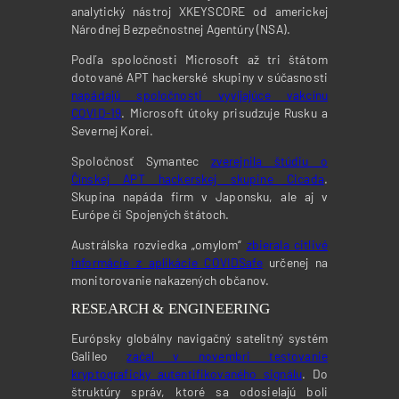
analytický nástroj XKEYSCORE od americkej
Národnej Bezpečnostnej Agentúry (NSA).
Podľa spoločnosti Microsoft až tri štátom
dotované APT hackerské skupiny v súčasnosti
napádajú spoločnosti vyvíjajúce vakcínu
COVID-19
. Microsoft útoky prisudzuje Rusku a
Severnej Korei.
Spoločnosť Symantec
zverejnila štúdiu o
Čínskej APT hackerskej skupine Cicada
.
Skupina napáda firm v Japonsku, ale aj v
Európe či Spojených štátoch.
Austrálska rozviedka „omylom“
zbierala citlivé
informácie z aplikácie COVIDSafe
určenej na
monitorovanie nakazených občanov.
RESEARCH & ENGINEERING
Európsky globálny navigačný satelitný systém
Galileo
začal v novembri testovanie
kryptograficky autentifikovaného signálu
. Do
štruktúry správ, ktoré sa odosielajú boli