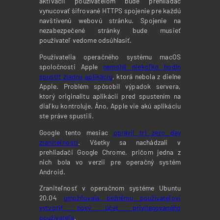
aktivácii používateľom bude prehliadač
vynucovať šifrované HTTPS spojenie pre každú
navštívenú webovú stránku. Spojenie na
nezabezpečené stránky bude musieť
používateľ vedome odsúhlasiť.
Používatelia operačného systému macOS
spoločnosti Apple
nemohli niekoľko hodín
spustiť žiadnu aplikáciu
, ktorá nebola z dielne
Apple. Problém spôsobil výpadok servera,
ktorý originalitu aplikácií pred spustením na
diaľku kontroluje. Áno, Apple vie akú aplikáciu
ste práve spustili.
Google tento mesiac
opravil tri zero day
zraniteľnosti
. Všetky sa nachádzali v
prehliadači Google Chrome, pričom jedna z
nich bola vo verzii pre operačný systém
Android.
Zraniteľnosť v operačnom systéme Ubuntu
20.04
umožňovala bežnému používateľovi
vytvoriť nový účet privilegovaného
používateľa
.