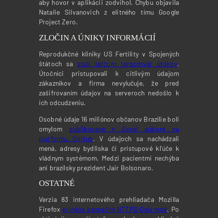
aby hovor v aplikácii zodvihol. Chybu objavila
Natalie Silvanovich z elitného tímu Google
Project Zero.
ZLOČIN A ÚNIKY INFORMÁCIÍ
Reprodukčné kliniky US Fertility v Spojených
štátoch sa
stali terčom ransomvér útokov
.
Útočníci pristupovali k citlivým údajom
zákazníkov a firma nevylučuje, že pred
zašifrovaním údajov na serveroch nedošlo k
ich odcudzeniu.
Osobné údaje 16 miliónov občanov Brazílie boli
omylom
publikované v Excel súbore na
platformu GitHub
. V údajoch sa nachádzali
mená, adresy bydliska či prístupové kľúče k
vládnym systémom. Medzi pacientmi nechýba
ani brazílsky prezident Jair Bolsonaro.
OSTATNÉ
Verzia 83 internetového prehliadača Mozilla
Firefox
prináša bezpečný HTTPS-Only mód
. Po