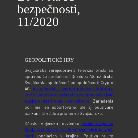
bezpečnosti,
11/2020
GEOPOLITICKÉ HRY
Švajčiarska verejnoprávna televízia prišla so
správou, že spoločnosť Omnisec AG, už druhá
Švajčiarska spoločnosť po spoločnosti Crypto
AG,
mala svojim klientom predávať šifrátory,
ktoré umožňovali zahraničným spravodajským
službám dešifrovať komunikáciu
. Zariadenia
boli nie len exportované, ale aj používané
bankami či vládou priamo vo Švajčiarsku.
Dánska vojenská rozviedka
spolupracuje so
Spojenými štátmi na odpočúvaní chrbticových
sietí
končiacich v krajine. Používa na to