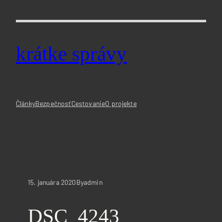
Prejsť
na
obsah
krátke správy
Články
Bezpečnosť
Cestovanie
O projekte
15. januára 2020
admin
By
DSC_4243