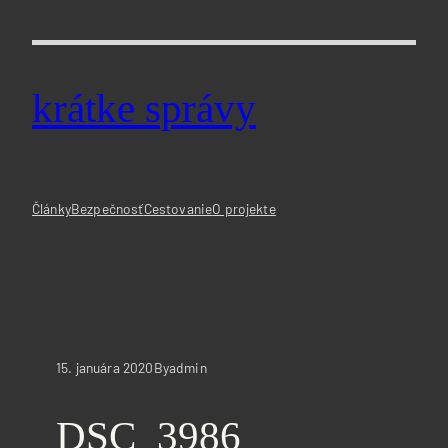
Prejsť
na
obsah
krátke správy
Články
Bezpečnosť
Cestovanie
O projekte
15. januára 2020
admin
By
DSC_3986