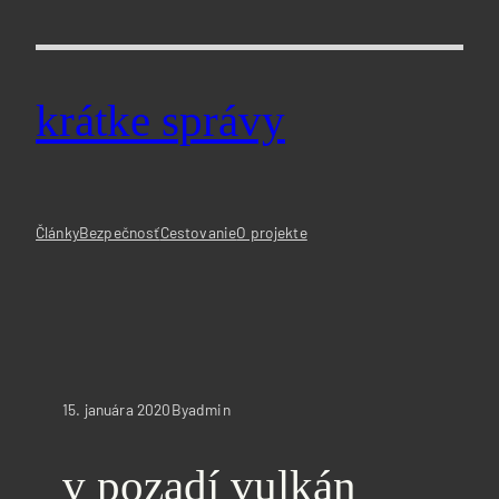
Prejsť
na
obsah
krátke správy
Články
Bezpečnosť
Cestovanie
O projekte
15. januára 2020
admin
By
v pozadí vulkán