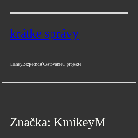
Prejsť
na
obsah
krátke správy
Články
Bezpečnosť
Cestovanie
O projekte
Značka:
KmikeyM