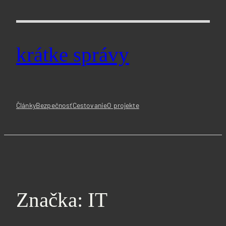
Prejsť
na
obsah
krátke správy
Články
Bezpečnosť
Cestovanie
O projekte
Značka:
IT