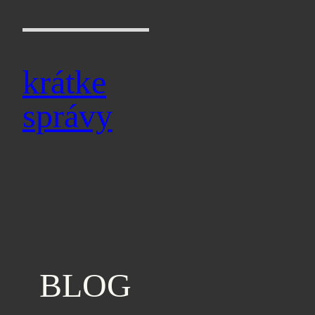
Prejsť
na
obsah
krátke
správy
BLOG