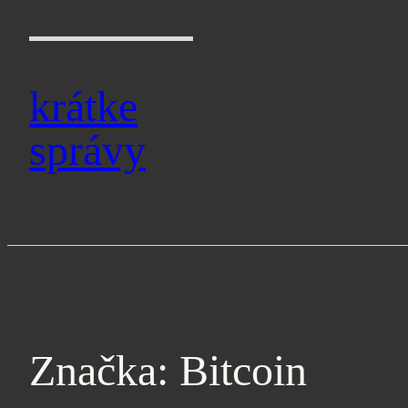
Prejsť
na
obsah
krátke
správy
Značka:
Bitcoin