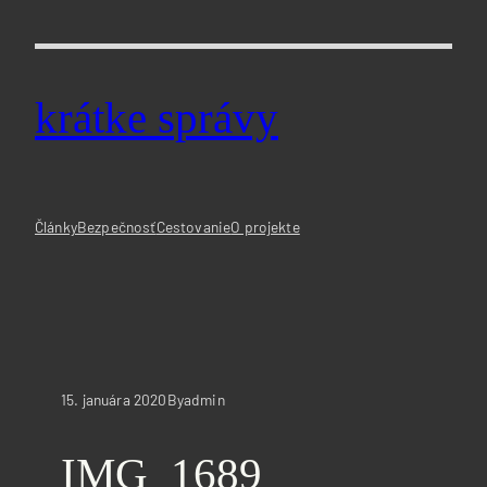
Prejsť
na
obsah
krátke správy
Články
Bezpečnosť
Cestovanie
O projekte
15. januára 2020
admin
By
IMG_1689